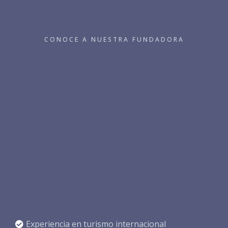
CONOCE A NUESTRA FUNDADORA
Presidenta & Fundadora
Con más de 30 años en la industria del turismo
internacional, Martha lidera El Shaddai Travel con una
visión clara: ofrecer experiencias personalizadas con
respaldo mayorista y atención cercana en cada etapa del
viaje.
Su compromiso es garantizar confianza, calidad y
acompañamiento antes, durante y después de cada
experiencia.
Experiencia en turismo internacional